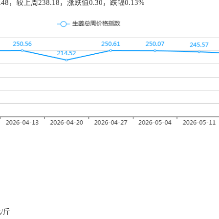
.48
，较上周
238.18
，涨跌值
0.30
，跌幅
0.13%
元/斤
