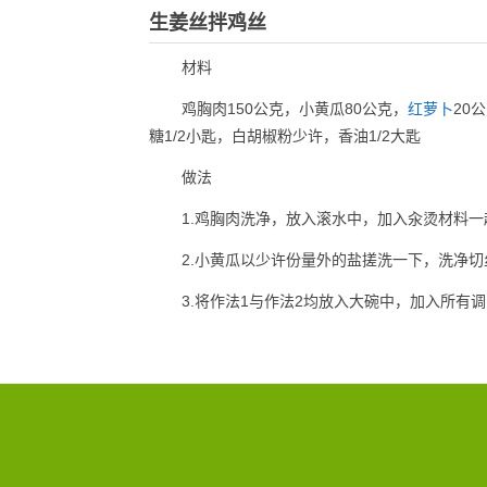
生姜丝拌鸡丝
材料
鸡胸肉150公克，小黄瓜80公克，
20
红萝卜
糖1/2小匙，白胡椒粉少许，香油1/2大匙
做法
1.鸡胸肉洗净，放入滚水中，加入汆烫材料
2.小黄瓜以少许份量外的盐搓洗一下，洗净
3.将作法1与作法2均放入大碗中，加入所有