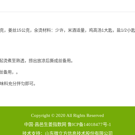
公克，姜丝15公克，汆烫材料：少许，米酒适量，鸡高汤1大匙，盐1/2小
一起烫煮至熟透，捞出放凉后撕成丝备用。
切丝备用，。
调味料充分拌匀即可。
Copyright © 2020 All Rights Reserved
中国·昌邑生姜指数网 鲁ICP备14018477号-1
技术支持：
山东微立方信息技术股份有限公司