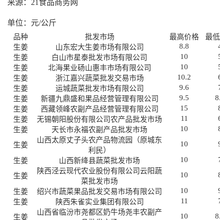
来源：21食品商务网
单位：元/公斤
品种
批发市场
最高价格
最
8.8
生姜
山东宏大生姜市场有限公司
10
生姜
白山市星泰批发市场有限公司
10
生姜
北海果业砀山惠丰市场有限公司
10.2
生姜
浙江嘉兴蔬菜批发交易市场
9.6
生姜
运城蔬菜批发市场有限公司
9.5
8
生姜
新疆九鼎盛和果品经营管理有限公司
15
生姜
西藏领峰农副产品经营管理有限公司
11
生姜
无锡朝阳股份有限公司农产品批发市场
10
生姜
天长市永福农副产品批发市场
山西太原丈子头农产品物流园（原城东
10
生姜
利民）
10
生姜
山西新绛县蔬菜批发市场
陕西泾云现代农业股份有限公司云阳蔬
10
生姜
菜批发市场
10
生姜
绍兴市蔬菜果品批发交易市场有限公司
11
生姜
陕西朱雀实业集团有限公司
山西省临汾市尧都区奶牛场尧丰农副产
10
8
生姜