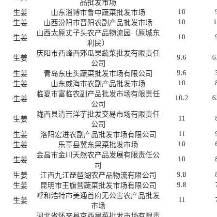
品批发市场
10
生姜
山东淄博市鲁中蔬菜批发市场
10
生姜
山西汾阳市晋阳农副产品批发市场
山西太原丈子头农产品物流园（原城东
10
生姜
利民）
庆阳市西峰西郊瓜果蔬菜批发有限责任
9.6
6
生姜
公司
9.6
生姜
青岛东庄头蔬菜批发市场有限公司
10
生姜
山东威海市农副产品批发市场
临夏市富临农副产品批发市场有限责任
10.2
6
生姜
公司
陇西县清吉洋芋批发交易市场有限责任
11
生姜
公司
11
生姜
洛阳宏进农副产品批发市场有限公司
10
生姜
乐亭县冀东果菜批发市场
金昌市金川天然农产品发展有限责任公
10
生姜
司
9.8
生姜
江西九江琵琶湖农产品物流有限公司
9.8
生姜
昆明市王旗营蔬菜批发市场有限公司
呼和浩特市美通首府无公害农产品批发
11
生姜
市场
河北省怀来县京西果菜批发市场有限责