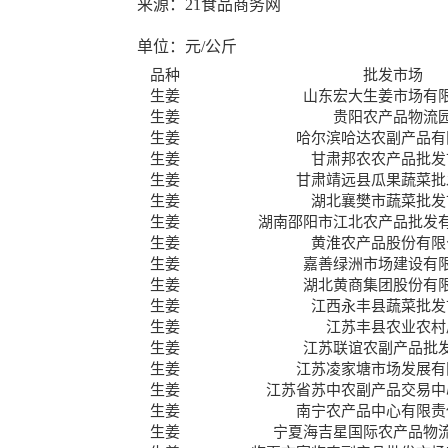
来源：21食品商务网
单位：元/公斤
品种
批发市场
生姜
山东宏大生姜市场有
生姜
贵阳农产品物流
生姜
哈尔滨哈达农副产品有
生姜
甘肃邦农农产品批发
生姜
甘肃靖远县瓜果蔬菜批
生姜
湖北襄樊市蔬菜批发
生姜
湖南邵阳市江北农产品批发
生姜
黄淮农产品股份有限
生姜
嘉善绿洲市场建设有
生姜
湖北黄商集团股份有
生姜
江西永丰县蔬菜批发
生姜
江苏丰县农业农村
生姜
江苏联谊农副产品批
生姜
江苏凌家塘市场发展有
生姜
江苏省苏中农副产品交易中
生姜
南宁农产品中心有限责
生姜
宁夏海吉星国际农产品物